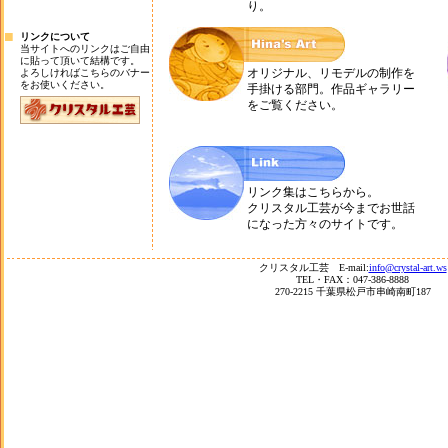
り。
■
リンクについて
当サイトへのリンクはご自由
に貼って頂いて結構です。
オリジナル、リモデルの制作を
よろしければこちらのバナー
をお使いください。
手掛ける部門。作品ギャラリー
をご覧ください。
リンク集はこちらから。
クリスタル工芸が今までお世話
になった方々のサイトです。
クリスタル工芸 E-mail:
info@crystal-art.ws
TEL・FAX：047-386-8888
270-2215 千葉県松戸市串崎南町187