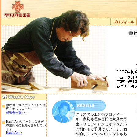
■
修理例一覧にヴァイオリン修
理を追加しました。
修理例一覧>>
クリスタル工芸のプロフィー
ル。家具修理を専門に家具の再
■
Hina's Art のページに金継ぎ
生（リモデル）からオリジナル
教室開催のお知らせをしてい
の制作まで手掛けています。個
ます。
Hina's Art>>
性的なスタッフのコメントもあ